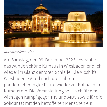
Kurhaus Wiesbaden
Am Samstag, den 09. Dezember 2023, erstrahlte
das wunderschöne Kurhaus in Wiesbaden endlich
wieder im Glanz der roten Schleife. Die Aidshilfe
Wiesbaden e.V. lud nach drei Jahren
pandemiebedingter Pause wieder zur Ballnacht im
Kurhaus ein. Die Veranstaltung setzt sich für den
wichtigen Kampf gegen HIV und AIDS sowie für die
Solidarität mit den betroffenen Menschen ein.