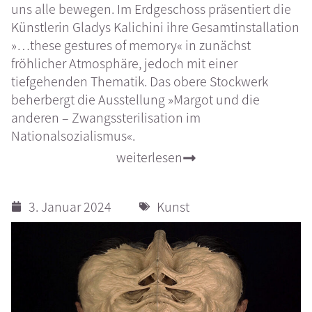
uns alle bewegen. Im Erdgeschoss präsentiert die
Künstlerin Gladys Kalichini ihre Gesamtinstallation
»…these gestures of memory« in zunächst
fröhlicher Atmosphäre, jedoch mit einer
tiefgehenden Thematik. Das obere Stockwerk
beherbergt die Ausstellung »Margot und die
anderen – Zwangssterilisation im
Nationalsozialismus«.
weiterlesen
3. Januar 2024
Kunst